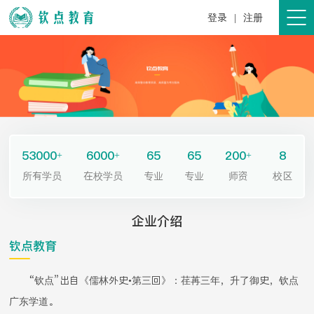
登录
|
注册
53000
6000
65
65
200
8
+
+
+
所有学员
在校学员
专业
专业
师资
校区
企业介绍
钦点教育
“钦点”出自《儒林外史•第三回》：荏苒三年，升了御史，钦点
广东学道。