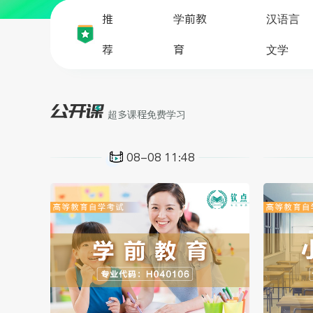
推
学前教
汉语言
荐
育
文学
超多课程免费学习
08-08 11:48