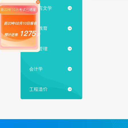

汉语言文学

距
22年10月
考试已结束
距23年02月10日报名
小学教育

1275
预计还有
天
行政管理

会计学

工程造价
