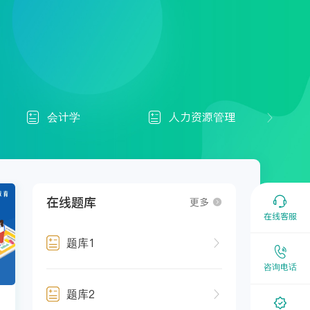
会计学
人力资源管理




在线题库
更多

在线客服
题库1


咨询电话
题库2

