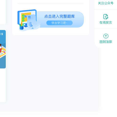
关注公众号
𐃧
在线留言

回到顶部