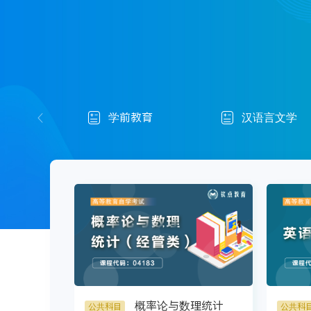
学前教育
汉语言文学


𐃆
概率论与数理统计
公共科目
公共科