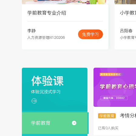
学前教育专业介绍
小学教
李静
吕阳春
免费学习
人力资源管理H120206
小学教育
体验课
体验沉浸式学习

考情分
学前教育
学前教育

已有0人购买