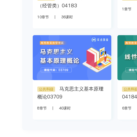
（经管类）04183
1章节
10章节
丨
36课时
马克思主义基本原理
公共科目
公共科
概论03709
0418
8章节
丨
40课时
6章节