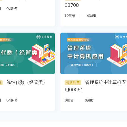
03708
丨
46课时
12章节
丨
43课时
线性代数（经管类）
管理系统中计算机应
目
公共科目
4
用00051
丨
34课时
0章节
丨
0课时